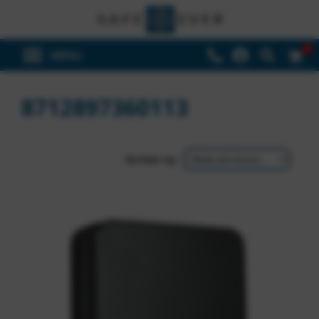
0
8712897360113
Sorteer op