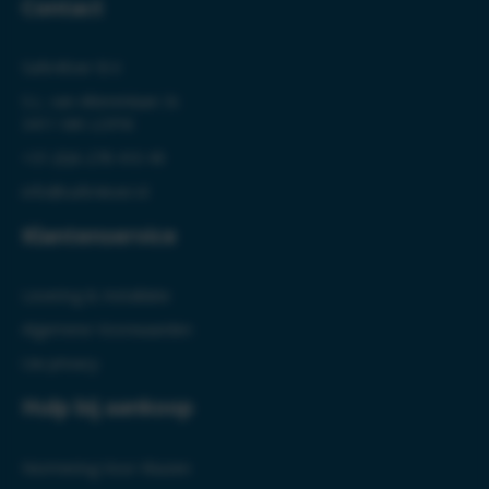
Contact
Safe4Ever B.V.
S.L. van Alterenlaan 3c
3411 MK LOPIK
+31 (0)6-278 410 49
info@safe4ever.nl
Klantenservice
Levering & Installatie
Algemene Voorwaarden
Uw privacy
Hulp bij aankoop
Normering Voor Kluizen