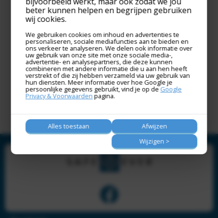
bijvoorbeeld werkt, maar ook zodat we jou
beter kunnen helpen en begrijpen gebruiken
TOEVOEGEN AAN WINKELWAGEN
wij cookies.
We gebruiken cookies om inhoud en advertenties te
personaliseren, sociale mediafuncties aan te bieden en
ons verkeer te analyseren. We delen ook informatie over
uw gebruik van onze site met onze sociale media-,
advertentie- en analysepartners, die deze kunnen
combineren met andere informatie die u aan hen heeft
verstrekt of die zij hebben verzameld via uw gebruik van
hun diensten. Meer informatie over hoe Google je
persoonlijke gegevens gebruikt, vind je op de
Google
Privacy & Voorwaarden
pagina.
Home
Producten
8712897360113
Alles toestaan
Afwijzen
Wijzigen >