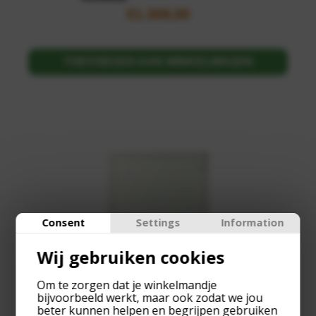
€
1.309,00
TOEVOEGEN AAN WINKELWAGEN
Consent
Settings
Information
Wij gebruiken cookies
Om te zorgen dat je winkelmandje
bijvoorbeeld werkt, maar ook zodat we jou
beter kunnen helpen en begrijpen gebruiken