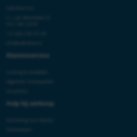
Safe4Ever B.V.
S.L. van Alterenlaan 3c
3411 MK LOPIK
+31 (0)6-278 410 49
info@safe4ever.nl
Klantenservice
Levering & Installatie
Algemene Voorwaarden
Uw privacy
Hulp bij aankoop
Normering Voor Kluizen
Kluizenwijzer