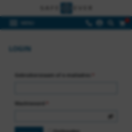
0
LOGIN
Gebruikersnaam of e-mailadres
*
Wachtwoord
*
Onthouden