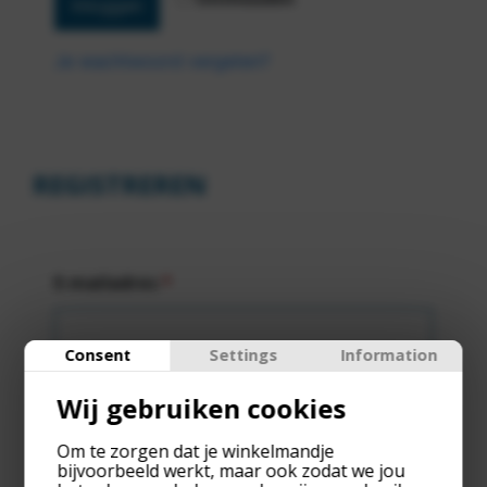
Inloggen
Je wachtwoord vergeten?
REGISTREREN
E-mailadres
*
Consent
Settings
Information
Er wordt een link om een nieuw wachtwoord
Wij gebruiken cookies
in te stellen naar je e-mailadres verzonden.
Om te zorgen dat je winkelmandje
Je persoonlijke gegevens worden gebruikt
bijvoorbeeld werkt, maar ook zodat we jou
om je ervaring op deze site te ondersteunen,