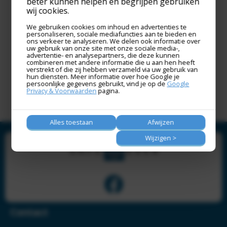
beter kunnen helpen en begrijpen gebruiken
om toegang tot je account te beheren en
wij cookies.
voor andere doeleinden zoals omschreven in
We gebruiken cookies om inhoud en advertenties te
ons
privacybeleid
.
personaliseren, sociale mediafuncties aan te bieden en
ons verkeer te analyseren. We delen ook informatie over
uw gebruik van onze site met onze sociale media-,
advertentie- en analysepartners, die deze kunnen
Registreren
combineren met andere informatie die u aan hen heeft
verstrekt of die zij hebben verzameld via uw gebruik van
hun diensten. Meer informatie over hoe Google je
persoonlijke gegevens gebruikt, vind je op de
Google
Privacy & Voorwaarden
pagina.
Alles toestaan
Afwijzen
Wijzigen >
Contact