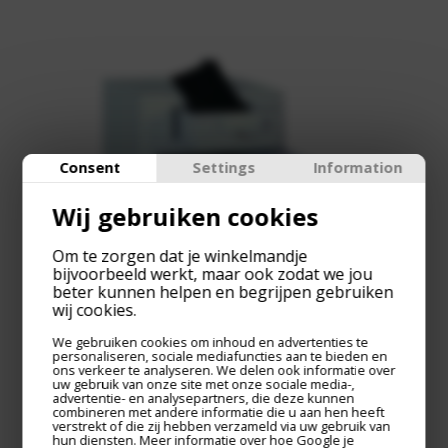
Consent
Settings
Information
Wij gebruiken cookies
Om te zorgen dat je winkelmandje
bijvoorbeeld werkt, maar ook zodat we jou
beter kunnen helpen en begrijpen gebruiken
wij cookies.
We gebruiken cookies om inhoud en advertenties te
personaliseren, sociale mediafuncties aan te bieden en
ons verkeer te analyseren. We delen ook informatie over
uw gebruik van onze site met onze sociale media-,
advertentie- en analysepartners, die deze kunnen
combineren met andere informatie die u aan hen heeft
ET D3
verstrekt of die zij hebben verzameld via uw gebruik van
hun diensten. Meer informatie over hoe Google je