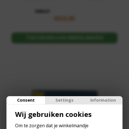
€
589,27
€
515,00
TOEVOEGEN AAN WINKELWAGEN
Consent
Settings
Information
Wij gebruiken cookies
Om te zorgen dat je winkelmandje