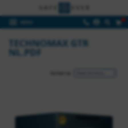
0
TECHNOMAX GTR
NL.PDF
Sorteer op