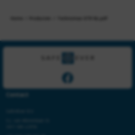
Home
Producten
Technomax GTR NL.pdf
Contact
Safe4Ever B.V.
S.L. van Alterenlaan 3c
3411 MK LOPIK