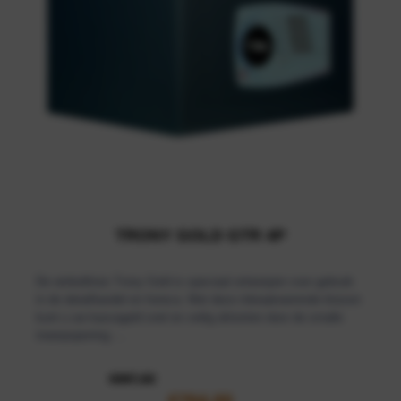
TRONY GOLD GTR 4P
De winkelkluis Trony Gold is speciaal ontworpen voor gebruik
in de detailhandel en horeca. Met deze inbraakwerende kluizen
kunt u uw kassageld snel en veilig afstorten door de smalle
inwerpopening.·...
€
897,82