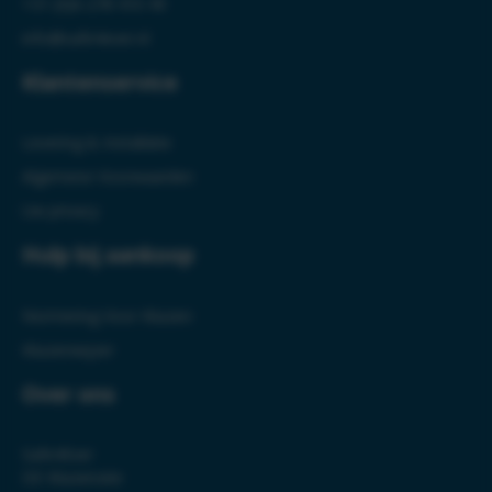
+31 (0)6-278 410 49
info@safe4ever.nl
Klantenservice
Levering & Installatie
Algemene Voorwaarden
Uw privacy
Hulp bij aankoop
Normering Voor Kluizen
Kluizenwijzer
Over ons
Safe4Ever
DE Kluizensite