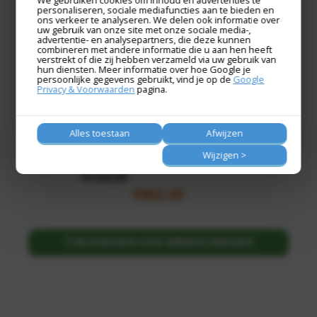
We gebruiken cookies om inhoud en advertenties te
personaliseren, sociale mediafuncties aan te bieden en
ons verkeer te analyseren. We delen ook informatie over
uw gebruik van onze site met onze sociale media-,
advertentie- en analysepartners, die deze kunnen
combineren met andere informatie die u aan hen heeft
verstrekt of die zij hebben verzameld via uw gebruik van
TRONY GOLD GTR 6P
hun diensten. Meer informatie over hoe Google je
persoonlijke gegevens gebruikt, vind je op de
Google
Privacy & Voorwaarden
pagina.
De winkelkluis Trony Gold is speciaal ontworpen voor gebruik
in de detailhandel en horeca. Met deze inbraakwerende kluizen
kunt u uw kassageld snel en veilig afstorten door de smalle
Alles toestaan
Afwijzen
inwerpopening.·...
Wijzigen >
€
1.131,35
€
962,00
TOEVOEGEN AAN WINKELWAGEN