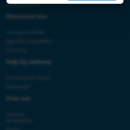
info@safe4ever.nl
Klantenservice
Levering & Installatie
Algemene Voorwaarden
Uw privacy
Hulp bij aankoop
Normering Voor Kluizen
Kluizenwijzer
Over ons
Safe4Ever
DE Kluizensite
Merken