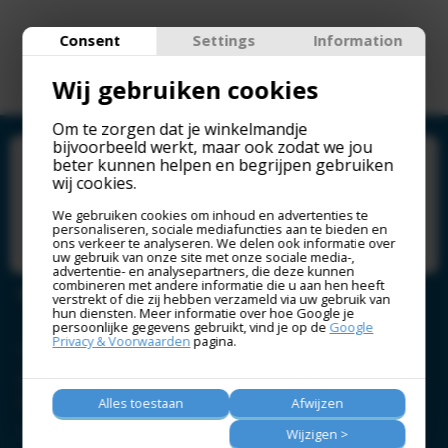
Consent
Settings
Information
Home
DRS Vector 8-E
Wij gebruiken cookies
Om te zorgen dat je winkelmandje
bijvoorbeeld werkt, maar ook zodat we jou
beter kunnen helpen en begrijpen gebruiken
wij cookies.
We gebruiken cookies om inhoud en advertenties te
personaliseren, sociale mediafuncties aan te bieden en
ons verkeer te analyseren. We delen ook informatie over
uw gebruik van onze site met onze sociale media-,
advertentie- en analysepartners, die deze kunnen
combineren met andere informatie die u aan hen heeft
Contact
verstrekt of die zij hebben verzameld via uw gebruik van
hun diensten. Meer informatie over hoe Google je
persoonlijke gegevens gebruikt, vind je op de
Google
Privacy & Voorwaarden
pagina.
Safe4Ever B.V.
S.L. van Alterenlaan 3c
3411 MK LOPIK
Alles toestaan
Afwijzen
+31 (0)6-278 410 49
Wijzigen >