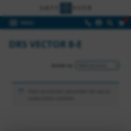
0
DRS VECTOR 8-E
Sorteer op
Geen producten gevonden die aan je
zoekcriteria voldoen.