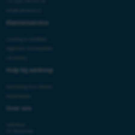
+31 (0)6-278 410 49
info@safe4ever.nl
Klantenservice
Levering & Installatie
Algemene Voorwaarden
Uw privacy
Hulp bij aankoop
Normering Voor Kluizen
Kluizenwijzer
Over ons
Safe4Ever
DE Kluizensite