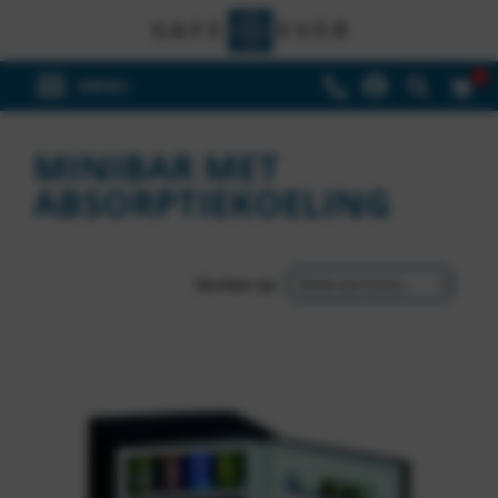
0
MINIBAR MET
ABSORPTIEKOELING
Sorteer op