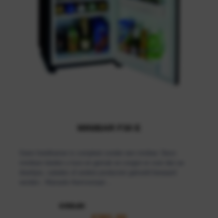
MINIBAR F30 E
Geen hotelkamer is compleet zonder een minibar. Deze
minibars bieden u luxe en gemak en zorgen er voor dat uw
drankjes, salades of andere producten gekoeld bewaard
worden.· Manuele thermostaat·...
€
459,80