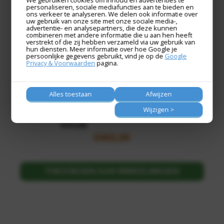
We gebruiken cookies om inhoud en advertenties te
personaliseren, sociale mediafuncties aan te bieden en
ons verkeer te analyseren. We delen ook informatie over
uw gebruik van onze site met onze sociale media-,
advertentie- en analysepartners, die deze kunnen
combineren met andere informatie die u aan hen heeft
verstrekt of die zij hebben verzameld via uw gebruik van
MINIBAR F40 E
hun diensten. Meer informatie over hoe Google je
persoonlijke gegevens gebruikt, vind je op de
Google
Privacy & Voorwaarden
pagina.
Geen hotelkamer is compleet zonder een minibar. Deze
minibars bieden u luxe en gemak en zorgen er voor dat uw
drankjes, salades of andere producten gekoeld bewaard
Alles toestaan
Afwijzen
worden.· Manuele thermostaat·...
Wijzigen >
€
471,90
€
402,00
TOEVOEGEN AAN WINKELWAGEN