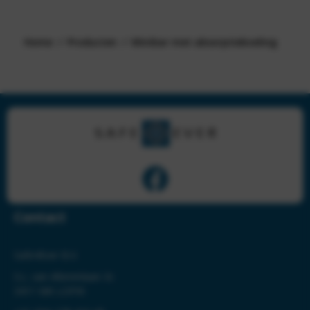
Home
Producten
Minibar met absorptiekoeling
Contact
Safe4Ever B.V.
S.L. van Alterenlaan 3c
3411 MK LOPIK