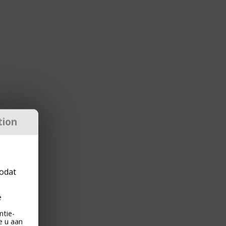
tion
zodat
e
ntie-
e u aan