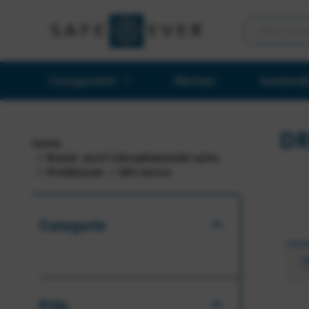
Categorieën
Merken
Aanbied
DR
Home
Brand- en/of inbraakwerende safes
Privékluizen
DRS Vector
Categorie
Prijs