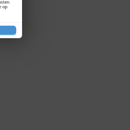
nsten.
e op