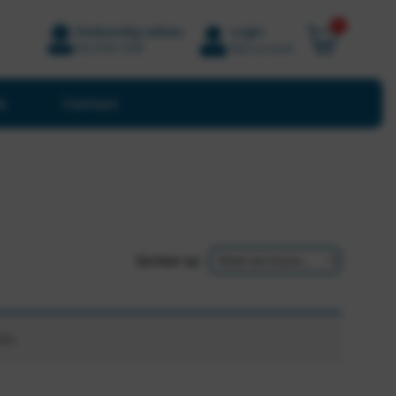
0
Deskundig advies
Login
06 2784 1049
Mijn account
e
Contact
Sorteer op
en.