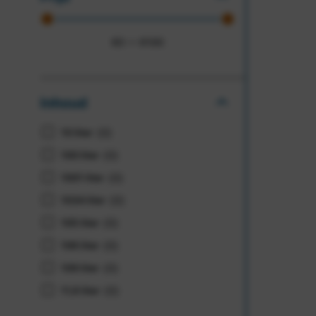
€
0
—
€
100
Inhoud
(
0
)
10
(
0
)
100
(
0
)
1001
(
0
)
1034
(
0
)
105
(
0
)
106
(
0
)
109
(
0
)
11,6
(
0
)
112