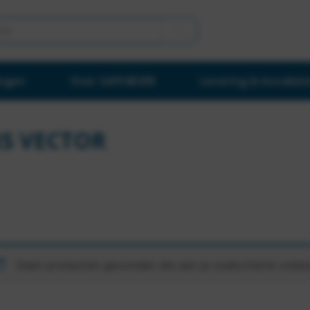
ingen
Over SAFE4EVER
Levering & Installati
S VECTOR
Geen producten gevonden die aan je zoekcriteria voldo