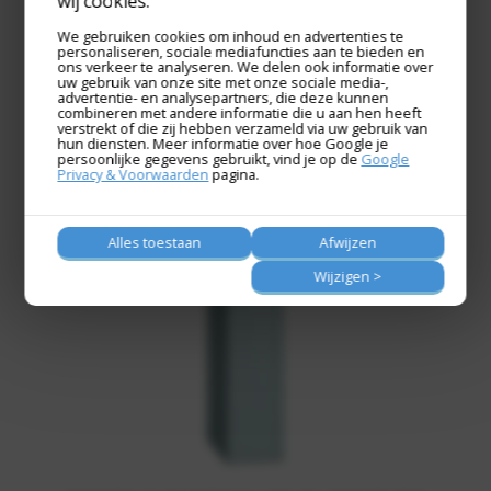
wij cookies.
We gebruiken cookies om inhoud en advertenties te
personaliseren, sociale mediafuncties aan te bieden en
ons verkeer te analyseren. We delen ook informatie over
uw gebruik van onze site met onze sociale media-,
advertentie- en analysepartners, die deze kunnen
combineren met andere informatie die u aan hen heeft
verstrekt of die zij hebben verzameld via uw gebruik van
hun diensten. Meer informatie over hoe Google je
persoonlijke gegevens gebruikt, vind je op de
Google
Privacy & Voorwaarden
pagina.
Alles toestaan
Afwijzen
Wijzigen >