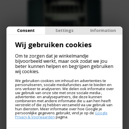
Consent
Settings
Information
Wij gebruiken cookies
Om te zorgen dat je winkelmandje
bijvoorbeeld werkt, maar ook zodat we jou
beter kunnen helpen en begrijpen gebruiken
wij cookies.
We gebruiken cookies om inhoud en advertenties te
personaliseren, sociale mediafuncties aan te bieden en
ons verkeer te analyseren. We delen ook informatie over
uw gebruik van onze site met onze sociale media-,
advertentie- en analysepartners, die deze kunnen
combineren met andere informatie die u aan hen heeft
LLOYD LL 22
verstrekt of die zij hebben verzameld via uw gebruik van
hun diensten. Meer informatie over hoe Google je
persoonlijke gegevens gebruikt, vind je op de
Google
Privacy & Voorwaarden
pagina.
Met de Lloyd Laptopkasten beschermt u de laptops tegen
diefstal. Geschikt voor het opbergen van laptops van maximaal
15". Tevens geven deze laptopkasten u de mogelijkheid om