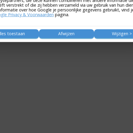
lysepartners, die deze kunnen combineren met andere informatie di
eft verstrekt of die zij hebben verzameld via uw gebruik van hun die
nformatie over hoe Google je persoonlijke gegevens gebruikt, vind j
gle Privacy & Voorwaarden
pagina.
lles toestaan
Afwijzen
Wijzigen >