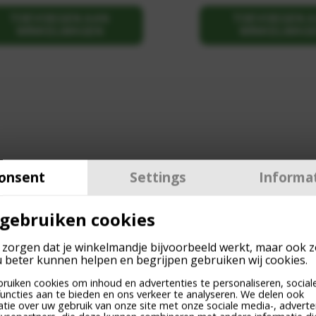
TOEVOEGEN AAN
TOEVOEGEN 
WINKELWAGEN
WINKELWAG
onsent
Settings
Informa
 gebruiken cookies
 zorgen dat je winkelmandje bijvoorbeeld werkt, maar ook 
u beter kunnen helpen en begrijpen gebruiken wij cookies.
ruiken cookies om inhoud en advertenties te personaliseren, social
uncties aan te bieden en ons verkeer te analyseren. We delen ook
atie over uw gebruik van onze site met onze sociale media-, adverte