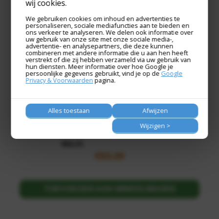
wij cookies.
We gebruiken cookies om inhoud en advertenties te
personaliseren, sociale mediafuncties aan te bieden en
ons verkeer te analyseren. We delen ook informatie over
uw gebruik van onze site met onze sociale media-,
advertentie- en analysepartners, die deze kunnen
combineren met andere informatie die u aan hen heeft
verstrekt of die zij hebben verzameld via uw gebruik van
MASTER LOCK 5403
hun diensten. Meer informatie over hoe Google je
persoonlijke gegevens gebruikt, vind je op de
Google
Privacy & Voorwaarden
pagina.
Met de producten van Master Lock is het verstoppen van uw
sleutels onder de deurmat of bloempot verleden tijd. De serie
Alles toestaan
Afwijzen
Select Access is speciaal ontworpen om sleutels te
beschermen...
Wijzigen >
€
61,71
€
53,00
TOEVOEGEN AAN WINKELWAGEN