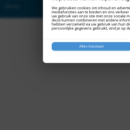
Merken
We gebruiken cookies om inhoud en adverten
mediafuncties aan te bieden en ons verkeer 
uw gebruik van onze site met onze sociale me
deze kunnen combineren met andere informati
hebben verzameld via uw gebruik van hun di
persoonlijke gegevens gebruikt, vind je op 
Alles toestaan