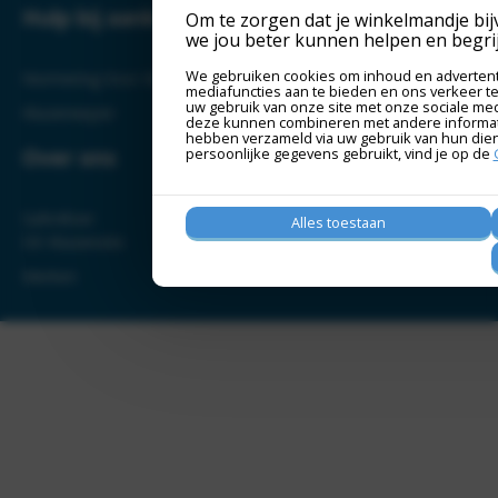
Hulp bij aankoop
Om te zorgen dat je winkelmandje bi
we jou beter kunnen helpen en begrij
We gebruiken cookies om inhoud en advertenti
Normering Voor Kluizen
mediafuncties aan te bieden en ons verkeer te
uw gebruik van onze site met onze sociale medi
Kluizenwijzer
deze kunnen combineren met andere informatie 
hebben verzameld via uw gebruik van hun dien
Over ons
persoonlijke gegevens gebruikt, vind je op de
Safe4Ever
Alles toestaan
DE Kluizensite
Merken