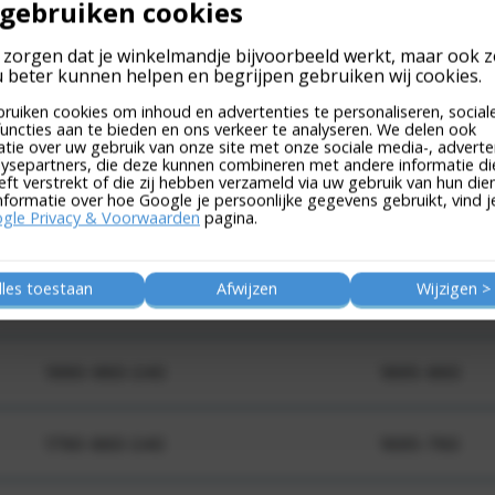
 gebruiken cookies
Brandwerendheid
DI
 zorgen dat je winkelmandje bijvoorbeeld werkt, maar ook 
Toelichting
Ni
u beter kunnen helpen en begrijpen gebruiken wij cookies.
Brandwering
ruiken cookies om inhoud en advertenties te personaliseren, social
uncties aan te bieden en ons verkeer te analyseren. We delen ook
atie over uw gebruik van onze site met onze sociale media-, adverte
lysepartners, die deze kunnen combineren met andere informatie di
eft verstrekt of die zij hebben verzameld via uw gebruik van hun die
nformatie over hoe Google je persoonlijke gegevens gebruikt, vind j
gle Privacy & Voorwaarden
pagina.
uitenmaat in MM (H-B-D)
Binnenmaat in MM (H
lles toestaan
Afwijzen
Wijzigen >
2190-960-240
2095-860
1990-960-240
1895-860
1790-860-240
1695-760