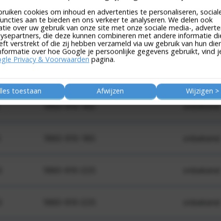
1960-910-160
onbekend
ruiken cookies om inhoud en advertenties te personaliseren, social
uncties aan te bieden en ons verkeer te analyseren. We delen ook
atie over uw gebruik van onze site met onze sociale media-, adverte
lysepartners, die deze kunnen combineren met andere informatie di
1960-910-160
onbekend
eft verstrekt of die zij hebben verzameld via uw gebruik van hun die
nformatie over hoe Google je persoonlijke gegevens gebruikt, vind j
gle Privacy & Voorwaarden
pagina.
1960-910-160
onbekend
lles toestaan
Afwijzen
Wijzigen >
1960-910-160
onbekend
0
1960-910-160
onbekend
0
1960-910-225
onbekend
0
1960-910-225
onbekend