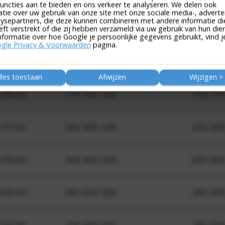
uncties aan te bieden en ons verkeer te analyseren. We delen ook
atie over uw gebruik van onze site met onze sociale media-, adverte
lysepartners, die deze kunnen combineren met andere informatie di
eft verstrekt of die zij hebben verzameld via uw gebruik van hun die
 716.00
420-480-280
400-460
nformatie over hoe Google je persoonlijke gegevens gebruikt, vind j
gle Privacy & Voorwaarden
pagina.
740.00
480-420-360
460-400
lles toestaan
Afwijzen
Wijzigen >
296.00
270-390-240
250-370
 377.00
340-460-240
320-440
478.00
420-480-280
400-460
508.00
480-420-360
460-400
 231.00
210-340-200
190-320