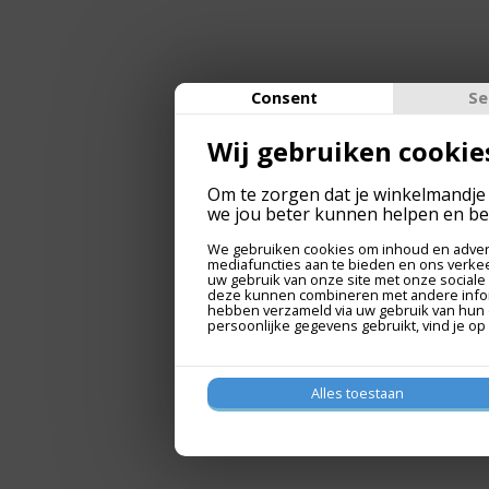
Consent
Se
Wij gebruiken cookie
Om te zorgen dat je winkelmandje
we jou beter kunnen helpen en beg
We gebruiken cookies om inhoud en advert
mediafuncties aan te bieden en ons verkee
uw gebruik van onze site met onze sociale 
deze kunnen combineren met andere informa
hebben verzameld via uw gebruik van hun 
persoonlijke gegevens gebruikt, vind je o
Alles toestaan