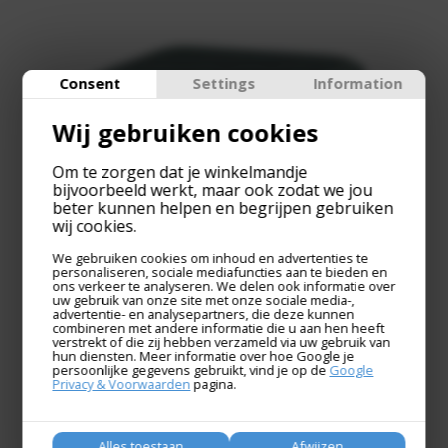
Consent
Settings
Information
Wij gebruiken cookies
Om te zorgen dat je winkelmandje
bijvoorbeeld werkt, maar ook zodat we jou
beter kunnen helpen en begrijpen gebruiken
wij cookies.
We gebruiken cookies om inhoud en advertenties te
personaliseren, sociale mediafuncties aan te bieden en
ons verkeer te analyseren. We delen ook informatie over
uw gebruik van onze site met onze sociale media-,
advertentie- en analysepartners, die deze kunnen
combineren met andere informatie die u aan hen heeft
SENTRY CHW20101
verstrekt of die zij hebben verzameld via uw gebruik van
hun diensten. Meer informatie over hoe Google je
DOCUMENTENKOFFER/BOX
persoonlijke gegevens gebruikt, vind je op de
Google
BRANDWEREND
Privacy & Voorwaarden
pagina.
De Sentry Safe CHW20101 documentenkoffer/box is geschikt
voor 30 minuten veilig brandwerend opbergen van waardevolle
documenten.
Alles toestaan
Afwijzen