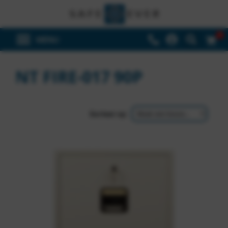
0
NT FIRE-017 90P
Sorteer op