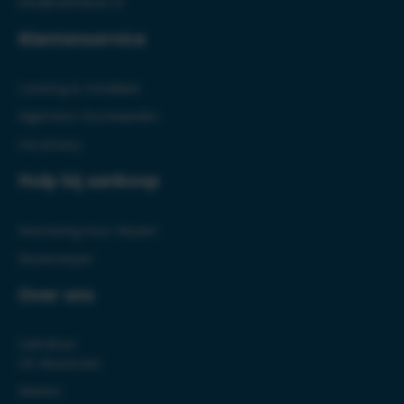
info@safe4ever.nl
Klantenservice
Levering & Installatie
Algemene Voorwaarden
Uw privacy
Hulp bij aankoop
Normering Voor Kluizen
Kluizenwijzer
Over ons
Safe4Ever
DE Kluizensite
Merken