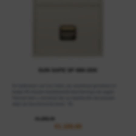
SUN SAFE SF 680-2DK
De ladekasten van Sun Safes zijn uitstekend geïsoleerd en
bieden 90 minuten brandwerende bescherming voor papier.
Hiermee bent u verzekerd dat uw waardevolle documenten
altijd zijn beschermd bij brand.· 90...
€
1.293,49
€
1.100,00