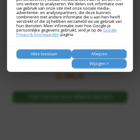
ons verkeer te analyseren. We delen ook informatie over
uw gebruik van onze site met onze sociale media-,
advertentie- en analysepartners, die deze kunnen
combineren met andere informatie die u aan hen heeft
SUN SAFE SF 680-4DK
verstrekt of die zij hebben verzameld via uw gebruik van
hun diensten. Meer informatie over hoe Google je
persoonlijke gegevens gebruikt, vind je op de
Google
Privacy & Voorwaarden
pagina.
De ladekasten van Sun Safes zijn uitstekend geïsoleerd en
bieden 90 minuten brandwerende bescherming voor papier.
Hiermee bent u verzekerd dat uw waardevolle documenten
altijd zijn beschermd bij brand.· 90...
Alles toestaan
Afwijzen
Wijzigen >
€
1.995,29
€
1.696,00
TOEVOEGEN AAN WINKELWAGEN