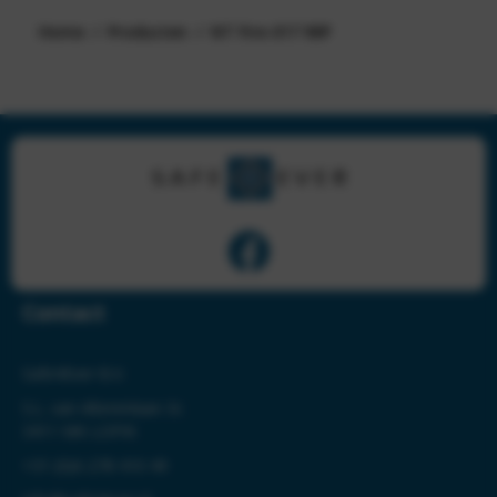
Home
Producten
NT Fire-017 90P
Contact
Safe4Ever B.V.
S.L. van Alterenlaan 3c
3411 MK LOPIK
+31 (0)6-278 410 49