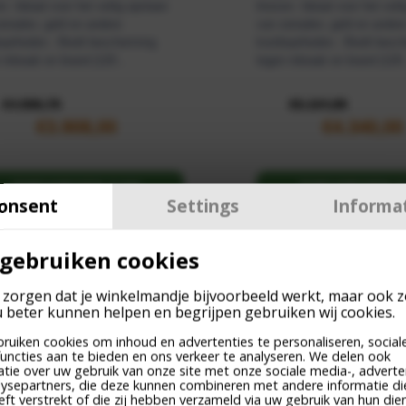
en. Ideaal voor het veilig opslaan
kluizen. Ideaal voor het veil
ieraden, geld en andere
van sieraden, geld en ander
aarheden.· Biedt bescherming
kostbaarheden.· Biedt besc
 inbraak en brand (120...
tegen inbraak en brand (120.
€
4.596,79
€
5.104,99
€
3.908,00
€
4.340,00
TOEVOEGEN AAN
TOEVOEGEN 
onsent
Settings
Informa
WINKELWAGEN
WINKELWAG
 gebruiken cookies
 zorgen dat je winkelmandje bijvoorbeeld werkt, maar ook 
u beter kunnen helpen en begrijpen gebruiken wij cookies.
ruiken cookies om inhoud en advertenties te personaliseren, social
uncties aan te bieden en ons verkeer te analyseren. We delen ook
atie over uw gebruik van onze site met onze sociale media-, adverte
lysepartners, die deze kunnen combineren met andere informatie di
eft verstrekt of die zij hebben verzameld via uw gebruik van hun die