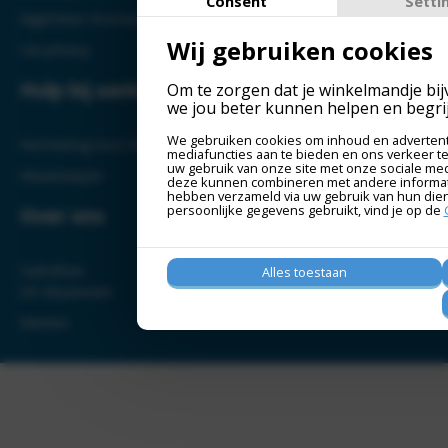
Consent
Setti
Algemene Voorwaarden
Wij gebruiken cookies
Uw privacy
Hulp bij aankoop
Om te zorgen dat je winkelmandje bi
we jou beter kunnen helpen en begrij
We gebruiken cookies om inhoud en advertenti
Normering Voor Kluizen
mediafuncties aan te bieden en ons verkeer te
uw gebruik van onze site met onze sociale medi
Kluizenwijzer
deze kunnen combineren met andere informatie 
hebben verzameld via uw gebruik van hun dien
persoonlijke gegevens gebruikt, vind je op de
Over ons
Safe4Ever
Alles toestaan
DE Kluizensite
Merken