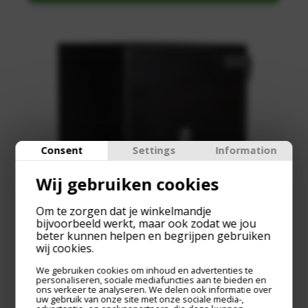
Consent
Settings
Information
Wij gebruiken cookies
Om te zorgen dat je winkelmandje
bijvoorbeeld werkt, maar ook zodat we jou
beter kunnen helpen en begrijpen gebruiken
wij cookies.
We gebruiken cookies om inhoud en advertenties te
personaliseren, sociale mediafuncties aan te bieden en
ons verkeer te analyseren. We delen ook informatie over
uw gebruik van onze site met onze sociale media-,