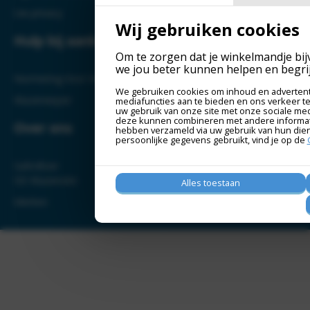
Uw privacy
Wij gebruiken cookies
Hulp bij aankoop
Om te zorgen dat je winkelmandje bi
we jou beter kunnen helpen en begrij
Normering Voor Kluizen
We gebruiken cookies om inhoud en advertenti
Kluizenwijzer
mediafuncties aan te bieden en ons verkeer te
uw gebruik van onze site met onze sociale medi
deze kunnen combineren met andere informatie 
Over ons
hebben verzameld via uw gebruik van hun dien
persoonlijke gegevens gebruikt, vind je op de
Safe4Ever
DE Kluizensite
Alles toestaan
Merken