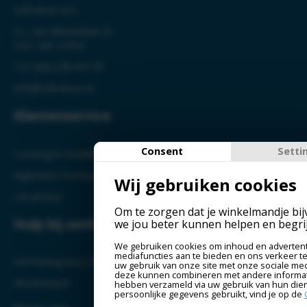
Safe4Ever B.V.
S.L. van Alterenlaan 3c
3411 MK LOPIK
+31 (0)6-278 410 49
info@safe4ever.nl
Klantenservice
Consent
Setti
Levering & Installatie
Algemene Voorwaarden
Wij gebruiken cookies
Uw privacy
Om te zorgen dat je winkelmandje bi
Hulp bij aankoop
we jou beter kunnen helpen en begrij
We gebruiken cookies om inhoud en advertenti
mediafuncties aan te bieden en ons verkeer te
Normering Voor Kluizen
uw gebruik van onze site met onze sociale medi
deze kunnen combineren met andere informatie 
Kluizenwijzer
hebben verzameld via uw gebruik van hun dien
persoonlijke gegevens gebruikt, vind je op de