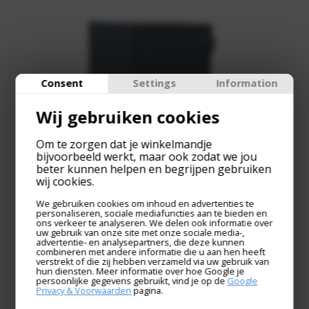
Consent
Settings
Information
Wij gebruiken cookies
Om te zorgen dat je winkelmandje
bijvoorbeeld werkt, maar ook zodat we jou
beter kunnen helpen en begrijpen gebruiken
wij cookies.
We gebruiken cookies om inhoud en advertenties te
personaliseren, sociale mediafuncties aan te bieden en
ons verkeer te analyseren. We delen ook informatie over
uw gebruik van onze site met onze sociale media-,
advertentie- en analysepartners, die deze kunnen
combineren met andere informatie die u aan hen heeft
verstrekt of die zij hebben verzameld via uw gebruik van
hun diensten. Meer informatie over hoe Google je
SALVUS PALERMO 4 ELO
persoonlijke gegevens gebruikt, vind je op de
Google
Privacy & Voorwaarden
pagina.
INBRAAK EN BRANDWERENDE